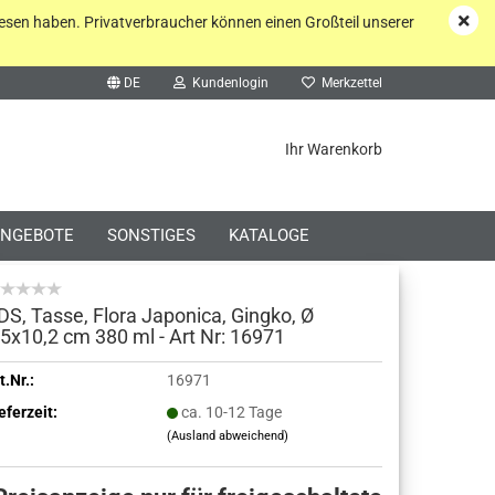
esen haben. Privatverbraucher können einen Großteil unserer
DE
Kundenlogin
Merkzettel
he...
Ihr Warenkorb
NGEBOTE
SONSTIGES
KATALOGE
DS, Tasse, Flora Japonica, Gingko, Ø
,5x10,2 cm 380 ml - Art Nr: 16971
o erstellen
t.Nr.:
16971
eferzeit:
ca. 10-12 Tage
wort vergessen?
(Ausland abweichend)