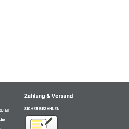
Zahlung & Versand
SICHER BEZAHLEN
B2B an
die
m