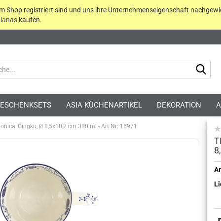
em Shop registriert sind und uns ihre Unternehmenseigenschaft nachgewi
lanas
kaufen.
Suc
ESCHENKSETS
ASIA KÜCHENARTIKEL
DEKORATION
A
ponica, Gingko, Ø 8,5x10,2 cm 380 ml - Art Nr: 16971
T
8
Kont
Ar
Li
Pass