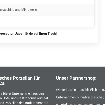
lmaschine und Mikrowelle
gesagten Japan Style auf Ihren Tisch!
sches Porzellan für
Unser Partnershop:
Ca
Wir verkaufen ausschließlich im 
a bietet Unternehmen aus den
Unternehmen. Privatverbraucher, 
n Hotel und Gastronomie original
hes Porzellan der Traditionsmarke
ebenfalls Interesse an asiatische