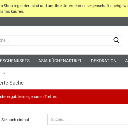
em Shop registriert sind und uns ihre Unternehmenseigenschaft nachgewi
lanas
kaufen.
Suc
ESCHENKSETS
ASIA KÜCHENARTIKEL
DEKORATION
A
»
erte Suche
che ergab keine genauen Treffer.
Kont
Pass
EN
 Sie noch einmal