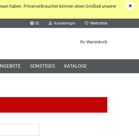
esen haben. Privatverbraucher können einen Großteil unserer
DE
Kundenlogin
Merkzettel
he...
Ihr Warenkorb
NGEBOTE
SONSTIGES
KATALOGE
o erstellen
wort vergessen?