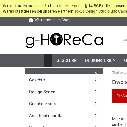
Wir verkaufen ausschließlich an Unternehmen (§ 14 BGB), die in unser
Waren stattdessen bei unseren Partnern
Tokyo Design Studio
und
Casa
Willkommen im Shop
GESCHIRR
DESIGN-SERIEN
G
Startseite
Geschirr
Erweit
Design-Serien
Die Su
Geschenksets
Asia Küchenartikel
MÖCHT
Möchten
SIE
suchen?