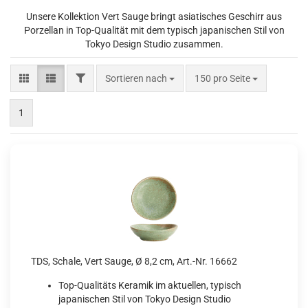
Unsere Kollektion Vert Sauge bringt asiatisches Geschirr aus
Porzellan in Top-Qualität mit dem typisch japanischen Stil von
Tokyo Design Studio zusammen.
FILTER
Sortieren nach
pro Seite
Sortieren nach
150 pro Seite
1
TDS, Schale, Vert Sauge, Ø 8,2 cm, Art.-Nr. 16662
Top-Qualitäts Keramik im aktuellen, typisch
japanischen Stil von Tokyo Design Studio