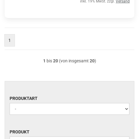
inkl. 19% MwSt. zzgl.
Versand
1
1
bis
20
(von insgesamt
20
)
PRODUKTART
PRODUKTART
PRODUKT
PRODUKT