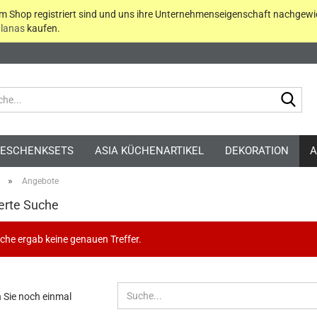
em Shop registriert sind und uns ihre Unternehmenseigenschaft nachgewi
lanas
kaufen.
Suc
ESCHENKSETS
ASIA KÜCHENARTIKEL
DEKORATION
A
»
Angebote
erte Suche
che ergab keine genauen Treffer.
Kont
Pass
EN
 Sie noch einmal