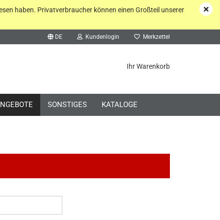
esen haben. Privatverbraucher können einen Großteil unserer
DE
Kundenlogin
Merkzettel
he...
Ihr Warenkorb
NGEBOTE
SONSTIGES
KATALOGE
o erstellen
wort vergessen?