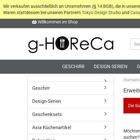
Wir verkaufen ausschließlich an Unternehmen (§ 14 BGB), die in unser
Waren stattdessen bei unseren Partnern
Tokyo Design Studio
und
Casa
Willkommen im Shop
GESCHIRR
DESIGN-SERIEN
G
Startseite
Geschirr
Erweit
Design-Serien
Die Su
Geschenksets
Asia Küchenartikel
MÖCHT
Möchten
SIE
suchen?