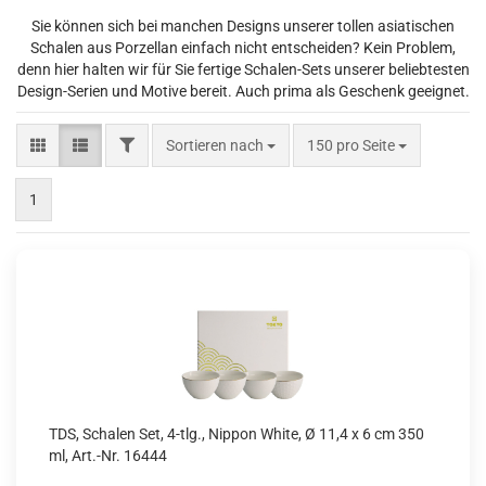
Sie können sich bei manchen Designs unserer tollen asiatischen
Schalen aus Porzellan einfach nicht entscheiden? Kein Problem,
denn hier halten wir für Sie fertige Schalen-Sets unserer beliebtesten
Design-Serien und Motive bereit. Auch prima als Geschenk geeignet.
FILTER
Sortieren nach
pro Seite
Sortieren nach
150 pro Seite
1
TDS, Schalen Set, 4-tlg., Nippon White, Ø 11,4 x 6 cm 350
ml, Art.-Nr. 16444