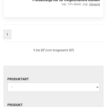
Preisanzeige nur für freigeschaltete Kunden
inkl. 19% MwSt. zzgl.
Versand
1
1
bis
27
(von insgesamt
27
)
PRODUKTART
PRODUKTART
PRODUKT
PRODUKT