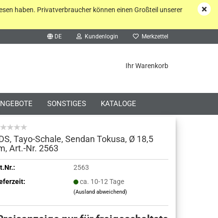
esen haben. Privatverbraucher können einen Großteil unserer
DE
Kundenlogin
Merkzettel
he...
Ihr Warenkorb
NGEBOTE
SONSTIGES
KATALOGE
DS, Tayo-Schale, Sendan Tokusa, Ø 18,5
m, Art.-Nr. 2563
o erstellen
t.Nr.:
2563
eferzeit:
ca. 10-12 Tage
wort vergessen?
(Ausland abweichend)