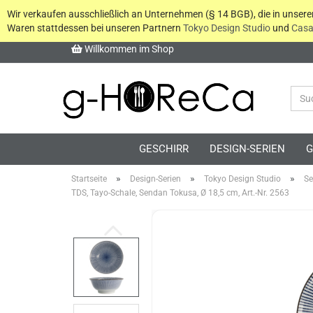
Wir verkaufen ausschließlich an Unternehmen (§ 14 BGB), die in unser
Waren stattdessen bei unseren Partnern
Tokyo Design Studio
und
Casa
Willkommen im Shop
GESCHIRR
DESIGN-SERIEN
G
»
»
»
Startseite
Design-Serien
Tokyo Design Studio
Se
TDS, Tayo-Schale, Sendan Tokusa, Ø 18,5 cm, Art.-Nr. 2563