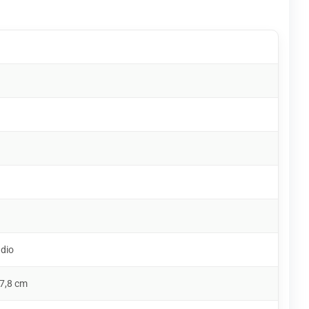
udio
 7,8 cm