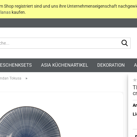
em Shop registriert sind und uns ihre Unternehmenseigenschaft nachgewi
lanas
kaufen.
Suc
ESCHENKSETS
ASIA KÜCHENARTIKEL
DEKORATION
A
»
ndan Tokusa
T
c
Kont
Ar
Li
Pass