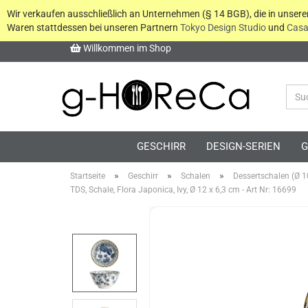
Wir verkaufen ausschließlich an Unternehmen (§ 14 BGB), die in unser
Waren stattdessen bei unseren Partnern
Tokyo Design Studio
und
Casa
Willkommen im Shop
GESCHIRR
DESIGN-SERIEN
G
»
»
»
Startseite
Geschirr
Schalen
Dessertschalen (Ø 1
TDS, Schale, Flora Japonica, Ivy, Ø 12 x 6,3 cm - Art Nr: 16699