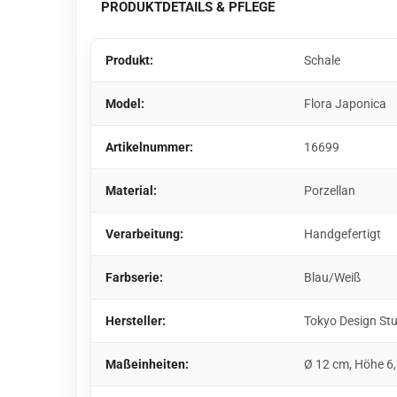
PRODUKTDETAILS & PFLEGE
Produkt:
Schale
Model:
Flora Japonica
Artikelnummer:
16699
Material:
Porzellan
Verarbeitung:
Handgefertigt
Farbserie:
Blau/Weiß
Hersteller:
Tokyo Design St
Maßeinheiten:
Ø 12 cm, Höhe 6