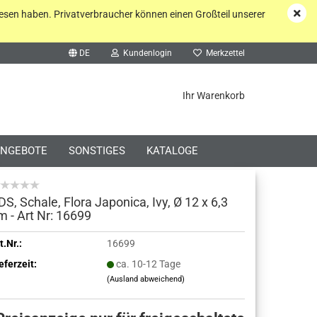
esen haben. Privatverbraucher können einen Großteil unserer
DE
Kundenlogin
Merkzettel
he...
Ihr Warenkorb
NGEBOTE
SONSTIGES
KATALOGE
DS, Schale, Flora Japonica, Ivy, Ø 12 x 6,3
m - Art Nr: 16699
o erstellen
t.Nr.:
16699
eferzeit:
ca. 10-12 Tage
wort vergessen?
(Ausland abweichend)