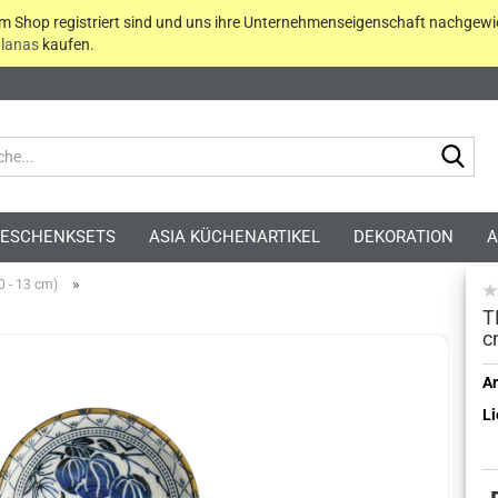
em Shop registriert sind und uns ihre Unternehmenseigenschaft nachgewi
lanas
kaufen.
Suc
ESCHENKSETS
ASIA KÜCHENARTIKEL
DEKORATION
A
»
0 - 13 cm)
T
c
Kont
Ar
Li
Pass