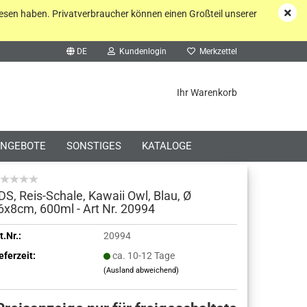
esen haben. Privatverbraucher können einen Großteil unserer
DE
Kundenlogin
Merkzettel
he...
Ihr Warenkorb
NGEBOTE
SONSTIGES
KATALOGE
DS, Reis-Schale, Kawaii Owl, Blau, Ø
6x8cm, 600ml - Art Nr. 20994
o erstellen
t.Nr.:
20994
eferzeit:
ca. 10-12 Tage
wort vergessen?
(Ausland abweichend)