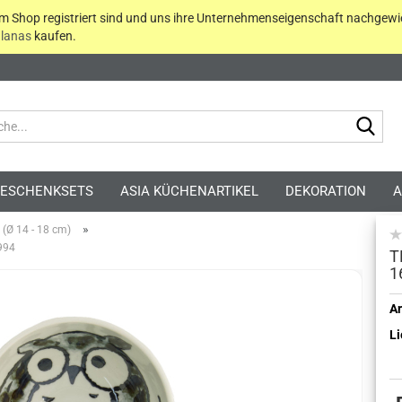
em Shop registriert sind und uns ihre Unternehmenseigenschaft nachgewi
lanas
kaufen.
Suc
ESCHENKSETS
ASIA KÜCHENARTIKEL
DEKORATION
A
»
 (Ø 14 - 18 cm)
0994
T
1
Kont
Ar
Li
Pass